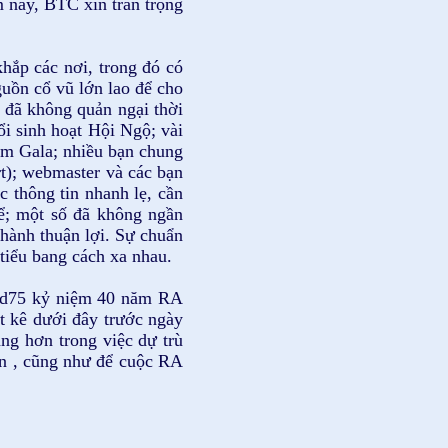
m nay, BTC xin trân trọng
hắp các nơi, trong đó có
guồn cổ vũ lớn lao để cho
 đã không quản ngại thời
ổi sinh hoạt Hội Ngộ; vài
đêm Gala; nhiều bạn chung
rt); webmaster và các bạn
 thông tin nhanh lẹ, cần
thể; một số đã không ngần
 hành thuận lợi. Sự chuẩn
tiểu bang cách xa nhau.
erd75 kỷ niệm 40 năm RA
 kê dưới đây trước ngày
ng hơn trong việc dự trù
ơn , cũng như để cuộc RA