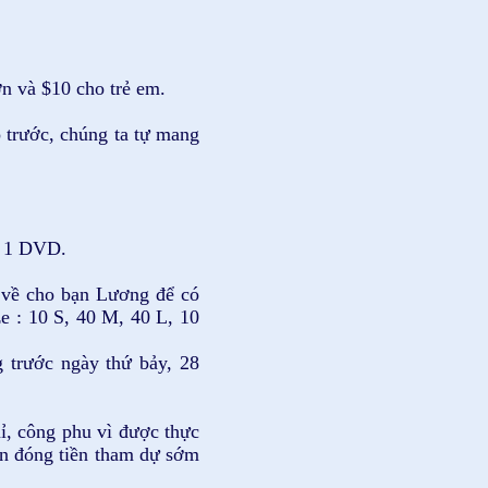
n và $10 cho trẻ em.
o trước, chúng ta tự mang
/ 1 DVD.
u về cho bạn Lương để có
ze : 10 S, 40 M, 40 L, 10
 trước ngày thứ bảy, 28
ỉ, công phu vì được thực
ạn đóng tiền tham dự sớm