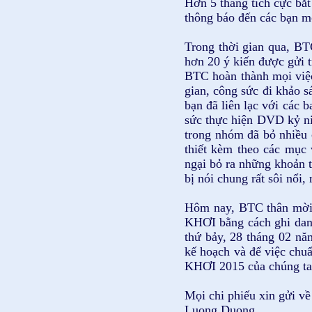
Hơn 5 tháng tích cực bắt
thông báo đến các bạn mộ
Trong thời gian qua, BT
hơn 20 ý kiến được gửi t
BTC hoàn thành mọi việc
gian, công sức đi khảo s
bạn đã liên lạc với các 
sức thực hiện DVD kỷ niệ
trong nhóm đã bỏ nhiều 
thiết kèm theo các mục v
ngại bỏ ra những khoản t
bị nói chung rất sôi nổi
Hôm nay, BTC thân mời 
KHƠI bằng cách ghi dan
thứ bảy, 28 tháng 02 nă
kế hoạch và để việc chu
KHƠI 2015 của chúng t
Mọi chi phiếu xin gửi v
Luong Duong