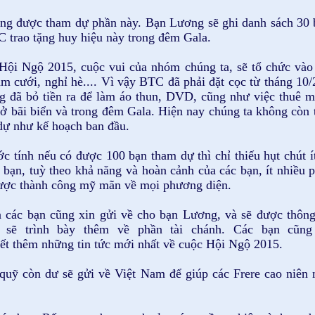
g được tham dự phần này. Bạn Lương sẽ ghi danh sách 30 bạ
 trao tặng huy hiệu này trong đêm Gala.
 Hội Ngộ 2015, cuộc vui của nhóm chúng ta, sẽ tổ chức vào
ám cưới, nghỉ hè.... Vì vậy BTC đã phải đặt cọc từ tháng 10
 đã bỏ tiền ra để làm áo thun, DVD, cũng như việc thuê m
 ở bãi biển và trong đêm Gala. Hiện nay chúng ta không còn 
dự như kế hoạch ban đầu.
ớc tính nếu có được 100 bạn tham dự thì chỉ thiếu hụt chút
 bạn, tuỳ theo khả năng và hoàn cảnh của các bạn, ít nhiều
 được thành công mỹ mãn về mọi phương diện.
 các bạn cũng xin gửi về cho bạn Lương, và sẽ được thông 
sẽ trình bày thêm về phần tài chánh. Các bạn cũng
t thêm những tin tức mới nhất về cuộc Hội Ngộ 2015.
quỹ còn dư sẽ gửi về Việt Nam để giúp các Frere cao niên 