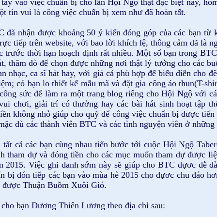
 tay vào việc chuẩn bị cho lần Hội Ngộ thật đặc biệt này, hô
t tin vui là công việc chuẩn bị xem như đã hoàn tất.
C đã nhận được khoảng 50 ý kiến đóng góp của các bạn từ k
rực tiếp trên website, với bao lời khích lệ, thông cảm đã là n
 trước thời hạn hoạch định rất nhiều. Một số bạn trong BTC
át, thăm dò để chọn được những nơi thật lý tưởng cho các bu
ban nhạc, ca sĩ hát hay, với giá cả phù hợp để biểu diễn cho 
m; có bạn lo thiết kế mẫu mã và đặt gia công áo thun(T-shi
công sức để làm ra một trang blog riêng cho Hội Ngộ với các
ui chơi, giải trí có thưởng hay các bài hát sinh hoạt tập 
iền không nhỏ giúp cho quỹ để công việc chuẩn bị được tiến
, mặc dù các thành viên BTC và các tình nguyện viên ở những 
tất cả các bạn cùng nhau tiến bước tới cuộc Hội Ngộ Tab
h tham dự và đóng tiền cho các mục muốn tham dự được liệt
m 2015. Việc ghi danh sớm này sẽ giúp cho BTC đựơc dễ dà
ẩn bị đón tiếp các bạn vào mùa hè 2015 cho đựơc chu đáo h
a được Thuận Buồm Xuôi Gió.
ề cho bạn Dương Thiên Lương theo địa chỉ sau: