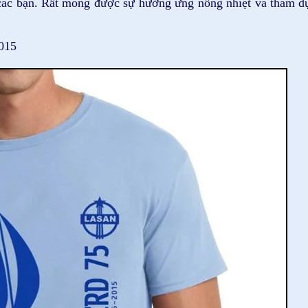
ác bạn. Rất mong được sự hưởng ứng nồng nhiệt và tham dự
015