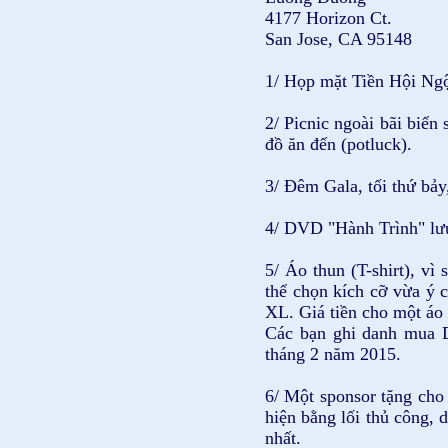
4177 Horizon Ct.
San Jose, CA 95148
1/ Họp mặt Tiền Hội Ngộ,
2/ Picnic ngoài bãi biển
đồ ăn đến (potluck).
3/ Đêm Gala, tối thứ bả
4/ DVD "Hành Trình" lưu
5/ Áo thun (T-shirt), v
thể chọn kích cỡ vừa ý c
XL. Giá tiền cho một áo
Các bạn ghi danh mua D
tháng 2 năm 2015.
6/ Một sponsor tặng cho
hiện bằng lối thủ công,
nhất.