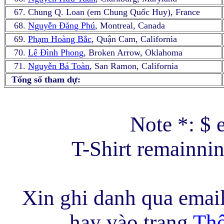
67. Chung Q. Loan (em Chung Quốc Huy), France
68.
Nguyễn Đăng Phú
, Montreal, Canada
69.
Phạm Hoàng Bắc
, Quận Cam, California
70.
Lê Đình Phong
, Broken Arrow, Oklahoma
71.
Nguyễn Bá Toàn
, San Ramon, California
Tổng số tham dự:
Note *: $ 
T-Shirt remainni
Xin ghi danh qua emai
hay vào trang
Thô