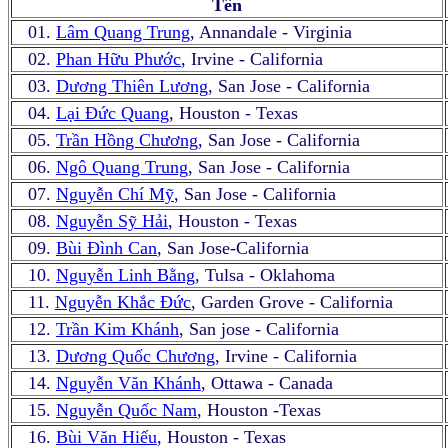
Tên
01.
Lâm Quang Trung
, Annandale - Virginia
02.
Phan Hữu Phước
, Irvine - California
03.
Dương Thiên Lương
, San Jose - California
04.
Lại Đức Quang
, Houston - Texas
05.
Trần Hồng Chương
, San Jose - California
06.
Ngô Quang Trung
, San Jose - California
07.
Nguyễn Chí Mỹ
, San Jose - California
08.
Nguyễn Sỹ Hải
, Houston - Texas
09.
Bùi Đình Can
, San Jose-California
10.
Nguyễn Linh Bằng
, Tulsa - Oklahoma
11.
Nguyễn Khắc Đức
, Garden Grove - California
12.
Trần Kim Khánh
, San jose - California
13.
Dương Quốc Chương
, Irvine - California
14.
Nguyễn Văn Khánh
, Ottawa - Canada
15.
Nguyễn Quốc Nam
, Houston -Texas
16.
Bùi Văn Hiếu
, Houston - Texas