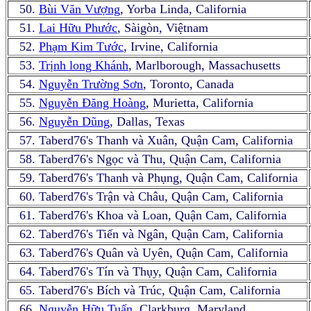
50.
Bùi Văn Vượng
, Yorba Linda, California
51.
Lai Hữu Phước
, Sàigòn, Việtnam
52.
Phạm Kim Tước
, Irvine, California
53.
Trịnh long Khánh
, Marlborough, Massachusetts
54.
Nguyễn Trường Sơn
, Toronto, Canada
55.
Nguyễn Đăng Hoàng
, Murietta, California
56.
Nguyễn Dũng
, Dallas, Texas
57. Taberd76's Thanh và Xuân, Quận Cam, California
58. Taberd76's Ngọc và Thu, Quận Cam, California
59. Taberd76's Thanh và Phụng, Quận Cam, California
60. Taberd76's Trận và Châu, Quận Cam, California
61. Taberd76's Khoa và Loan, Quận Cam, California
62. Taberd76's Tiến và Ngân, Quận Cam, California
63. Taberd76's Quân và Uyên, Quận Cam, California
64. Taberd76's Tín và Thụy, Quận Cam, California
65. Taberd76's Bích và Trúc, Quận Cam, California
66.
Nguyễn Hữu Tuấn
, Clarkburg, Maryland