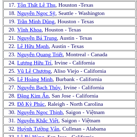
17.
Tôn Thất Lê Thụ
, Houston -Texas
18.
Nguyễn Ngọc Sỹ
, Seattle - Washington
19.
Trần Minh Dũng
, Houston - Texas
20.
Vĩnh Khoa
, Houston - Texas
21.
Nguyễn Bá Trung
, Austin - Texas
22.
Lê Hữu Mạnh
, Austin - Texas
23.
Nguyễn Quang Triết
, Montreal - Canada
24.
Lương Hữu Trí
, Irvine - California
25.
Vũ Lê Chương
, Aliso Viejo - California
26.
Lê Hoàng Minh
, Burbank - California
27.
Nguyễn Bạch Thủy
, Irvine - California
28.
Đặng Kim Ẩn
, San Jose - California
29.
Đỗ Kỳ Phúc
, Raleigh - North Carolina
30.
Nguyễn Ngọc Thịnh
, Saigon - Việtnam
31.
Nguyễn Khắc Việt
, Saigon - Việtnam
32.
Huỳnh Tường Vân
, Cullman - Alabama