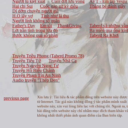
Người tù kiệt xuất
Cuối đời lưu vong
AVT - Em tập Vespa
Hai chị Sui
Cuộc gặp gỡ kỳ diệu
Thằng bé đánh giầy
Dí dỡm chuyện người già
H.O lấy vợ
Tình như lá thu
Người lính không số quân
Father's Day
Em tôi
ThankGiving
Taberd và những vần
Lời trần tình trong lửa đỏ
Ba miền qua ống kí
Bước không qua số phận
Taberd Ra Khơi
Truyện Triều Phong (Taberd Promo 78)
Truyện Tiểu Tử
Truyện Nhã Ca
Truyện Nguyễn Ngọc Tư
Truyện Hồ Biểu Chánh
Truyện Phạm Tín An Ninh
Audio truyện "Thép Đen"
Xin lưu ý: Tài liệu & tác phẩm đăng trên website này được
previous page
từ Internet. Tác giả nào không đồng ý tác phẩm mình xuất 
website này, xin vui lòng liên lạc với chúng tôi. Ngoài ra, t
bài đăng trên website này chỉ nhằm mục đích tham khảo và 
không nhất thiết phản ảnh quan điểm của Ban biên tập.