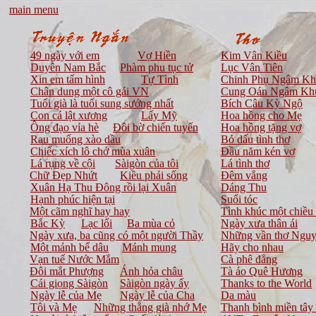
main menu
49 ngày với em
Vợ Hiền
Kim Vân Kiều
Duyên Nam Bắc
Phàm phu tục tử
Lục Vân Tiên
Xin em tấm hình
Tự Tình
Chinh Phụ Ngâm Kh
Chân dung một cô gái VN
Cung Oán Ngâm Khu
Tuổi già là tuổi sung sướng nhất
Bích Câu Kỳ Ngộ
Con cá lật xương
Lấy Mỹ
Hoa hồng cho Mẹ
Ông đạo vỉa hè
Đôi bờ chiến tuyến
Hoa hồng tặng vợ
Rau muống xào dầu
Bỏ dấu tình thơ
Chiếc xích lô chở mùa xuân
Đầu năm kén vợ
Lá rụng về cội
Sàigòn của tôi
Lá tình thơ
Chữ Đẹp Nhứt
Kiều phải sống
Đêm vắng
Xuân Hạ Thu Đông rồi lại Xuân
Dáng Thu
Hạnh phúc hiện tại
Suối tóc
Một cãm nghĩ hay hay
Tình khúc một chiề
Bắc Kỳ
Lạc lối
Ba mùa cỏ
Ngày xưa thân ái
Ngày xưa, ba cũng có một người Thầy
Những vần thơ Ng
Một mảnh bể dâu
Mánh mung
Hãy cho nhau
Vạn tuế Nước Mắm
Cà phê đắng
Đôi mắt Phượng
Ánh hỏa châu
Tà áo Quê Hương
Cái giọng Sàigòn
Sàigòn ngày ấy
Thanks to the World
Ngày lễ của Mẹ
Ngày lễ của Cha
Da màu
Tôi và Mẹ
Những thằng già nhớ Mẹ
Thanh bình miền tây