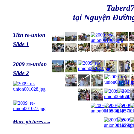
Taberd75's 2
tại Nguyện Đườ
Tiền re-union
Slide 1
2009 re-union
Slide 2
More pictures .....